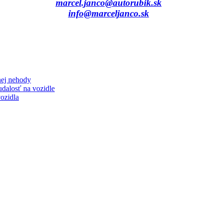
marcel.janco@autorubik.sk
info@marceljanco.sk
nej nehody
udalosť na vozidle
ozidla