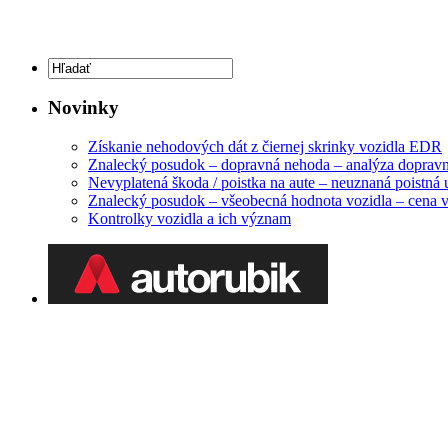
Novinky
Získanie nehodových dát z čiernej skrinky vozidla EDR
Znalecký posudok – dopravná nehoda – analýza doprav
Nevyplatená škoda / poistka na aute – neuznaná poistná 
Znalecký posudok – všeobecná hodnota vozidla – cena v
Kontrolky vozidla a ich význam