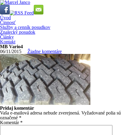
Úvod
Činnosť
Služby a cenník posudkov
Znalecký posudok
Články
Kontakt
MB Vario4
06/11/2015
Žiadne komentáre
Pridaj komentár
Vaša e-mailová adresa nebude zverejnená.
Vyžadované polia sú
označené
*
Komentár
*