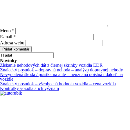
Meno
*
E-mail
*
Adresa webu
Novinky
Získanie nehodových dát z čiernej skrinky vozidla EDR
Znalecký posudok – dopravná nehoda – analýza dopravnej nehody
Nevyplatená škoda / poistka na aute – neuznaná poistná udalosť na
vozidle
Znalecký posudok – všeobecná hodnota vozidla – cena vozidla
Kontrolky vozidla a ich význam